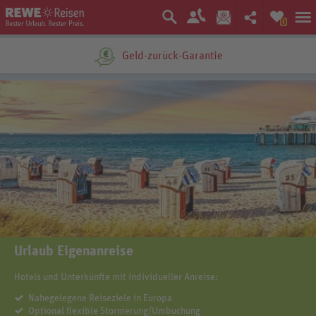
0
Geld-zurück-Garantie
Urlaub Eigenanreise
Hotels und Unterkünfte mit individueller Anreise:
Nahegelegene Reiseziele in Europa
Optional flexible Stornierung/Umbuchung