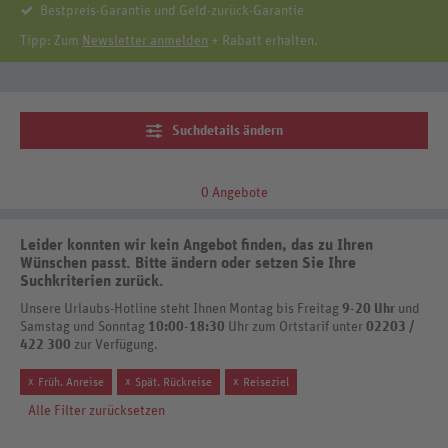
Bestpreis-Garantie und Geld-zurück-Garantie
Tipp: Zum
Newsletter anmelden
+ Rabatt erhalten.
Suchdetails ändern
0 Angebote
Leider konnten wir kein Angebot finden, das zu Ihren
Wünschen passt. Bitte ändern oder setzen Sie Ihre
Suchkriterien zurück.
Unsere Urlaubs-Hotline steht Ihnen Montag bis Freitag
9-20 Uhr
und
Samstag und Sonntag
10:00-18:30
Uhr zum Ortstarif unter
02203 /
422 300
zur Verfügung.
x
x
x
Früh. Anreise
Spät. Rückreise
Reiseziel
Alle Filter zurücksetzen