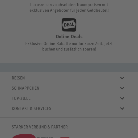
Luxusreisen zu absoluten Traumpreisen mit
exklusiven Angeboten für jeden Geldbeutel!
Online-Deals
Exklusive Online-Rabatte nur für kurze Zeit. Jetzt
buchen und zusätzlich sparen!
REISEN
Eigene Anreise
SCHNÄPPCHEN
Pauschalreisen
Aktuelle Reiseangebote
Städtereisen
TOP-ZIELE
Reiseangebote der Woche
Rundreisen
Urlaub in Deutschland
Online-Deals
KONTAKT & SERVICES
Kreuzfahrten
Urlaub in Österreich
Kurzurlaub bis € 150.-
FAQ
Familienurlaub
Urlaub in Italien
Pauschalreisen bis € 500.-
Servicebereich
Wellnessurlaub
✈
Urlaub in Spanien
STARKER VERBUND & PARTNER
Reisemagazin
Kontaktformular
✈
Urlaub in Bulgarien
% Satte Rabatte
♥ Merkliste